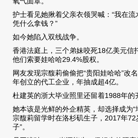
氧气面罩。
护士看见她揪着父亲衣领哭喊：“我在流
凭什么拿钱？”
如今她陷入双线战争。
香港法庭上，三个弟妹咬死18亿美元信
他们索要娃哈哈29.4%股权。
网友发现宗馥莉偷偷把“贵阳娃哈哈”改名“
年创立的代工企业，年抽成超4亿。
杜建英的浙大毕业照里还留着1988年的
她本该是光鲜的外企精英，却选择成为“地
宗馥莉留学时在洛杉矶生子，2017年7
子”。