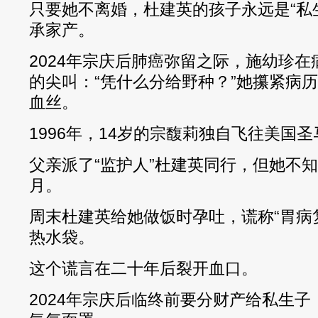
只要她不离婚，杜建英的孩子永远是“私
承家产。
2024年宗庆后肺癌弥留之际，施幼珍
的尖叫：“凭什么分给野种？”她攥紧病
血丝。
1996年，14岁的宗馥莉独自飞往美国
父亲派了“监护人”杜建英同行，但她不
月。
周末杜建英给她做饭时孕吐，谎称“胃病
热水袋。
这个谎言在二十年后裂开血口。
2024年宗庆后临终前要分财产给私生