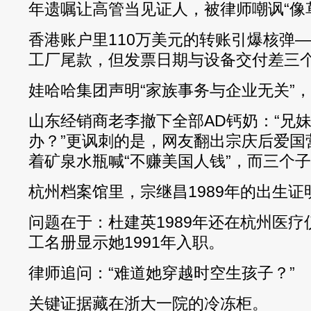
年遗嘱让高管当见证人，被律师嘲讽“像
香港账户里110万美元的转账引爆核弹
工厂尾款，但发票日期与设备交付差三
娃哈哈集团声明“家族事务与企业无关”
山东经销商老李撤下全部AD钙奶：“兄
办？”更讽刺的是，网友翻出宗庆后爱国
着矿泉水瓶喊“不赚美国人钱”，而三个
杭州档案馆里，宗继昌1989年的出生证
问题在于：杜建英1989年还在杭州医
工名册显示她1991年入职。
律师追问：“难道她穿越时空生孩子？”
关键证据藏在浙大一院的冷冻柜。