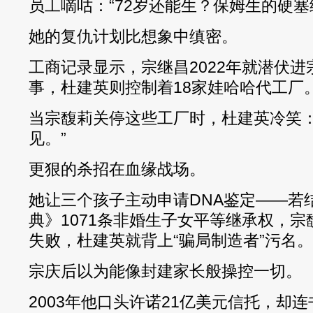
员工嘀咕：“72岁还能生？保姆生的硬塞
她的复仇计划比想象中缜密。
工商记录显示，宗继昌2022年就潜伏
事，杜建英则控制着18家娃哈哈代工厂
当宗馥莉关停这些工厂时，杜建英冷笑：
见。”
更狠的杀招在血缘战场。
她让三个孩子主动申请DNA鉴定——若
典》1071条非婚生子女平等继承权，
失败，杜建英就背上“骗局制造者”污名。
宗庆后以为能像封建家长般操控一切。
2003年他口头许诺21亿美元信托，却连