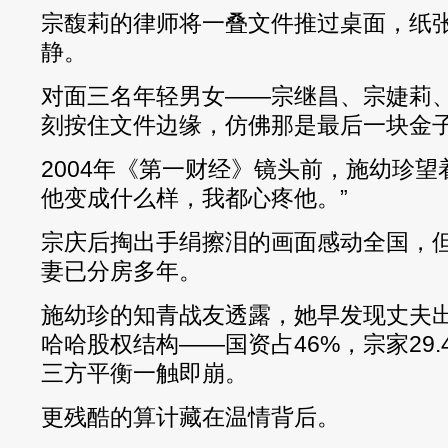
宗馥莉的律师将一叠文件推过桌面，纸
静。
对面三名年轻男女——宗继昌、宗婕莉
刻按住文件边缘，仿佛那是最后一块金
2004年《第一财经》镜头前，施幼珍望
他变成什么样，我都心疼他。”
宗庆后掏出手绢擦泪的画面感动全国，
妻已分房多年。
施幼珍的知青战友透露，她早发现丈夫
哈哈股权结构——国资占46%，宗家29.4
三方平衡一触即崩。
更残酷的算计藏在温情背后。